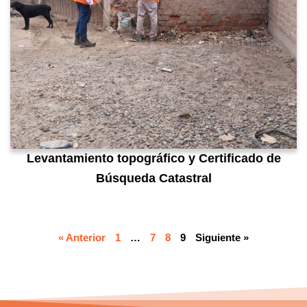
Levantamiento topográfico y Certificado de
Búsqueda Catastral
« Anterior
1
…
7
8
9
Siguiente »